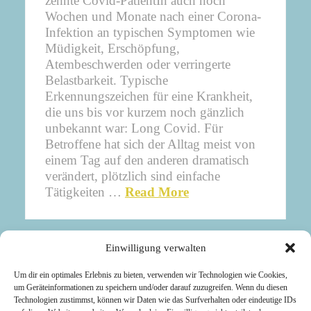
zehnte Covid-PatientIn auch noch
Wochen und Monate nach einer Corona-
Infektion an typischen Symptomen wie
Müdigkeit, Erschöpfung,
Atembeschwerden oder verringerte
Belastbarkeit. Typische
Erkennungszeichen für eine Krankheit,
die uns bis vor kurzem noch gänzlich
unbekannt war: Long Covid. Für
Betroffene hat sich der Alltag meist von
einem Tag auf den anderen dramatisch
verändert, plötzlich sind einfache
Tätigkeiten …
Read More
Copyright © 2021 -
Einwilligung verwalten
Dr. Kristina Köppel-Klepp.
Um dir ein optimales Erlebnis zu bieten, verwenden wir Technologien wie Cookies,
Alle Rechte vorbehalten.
um Geräteinformationen zu speichern und/oder darauf zuzugreifen. Wenn du diesen
Technologien zustimmst, können wir Daten wie das Surfverhalten oder eindeutige IDs