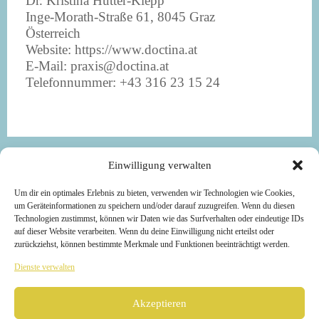
Dr. Kristina Hütter-Klepp
Inge-Morath-Straße 61, 8045 Graz
Österreich
Website: https://www.doctina.at
E-Mail: praxis@doctina.at
Telefonnummer: +43 316 23 15 24
Copyright © 2021 -
Einwilligung verwalten
Dr. Kristina Köppel-Klepp.
Um dir ein optimales Erlebnis zu bieten, verwenden wir Technologien wie Cookies,
Alle Rechte vorbehalten.
um Geräteinformationen zu speichern und/oder darauf zuzugreifen. Wenn du diesen
Technologien zustimmst, können wir Daten wie das Surfverhalten oder eindeutige IDs
auf dieser Website verarbeiten. Wenn du deine Einwilligung nicht erteilst oder
Made with
by
zurückziehst, können bestimmte Merkmale und Funktionen beeinträchtigt werden.
grafik.design Steinberger
Dienste verwalten
IMPRESSUM
Akzeptieren